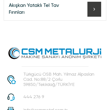
Akışkan Yataklı Tel Tav
Fırınları
Türkgücü OSB Mah. Yılmaz Alpaslan
Cad. No:88/2 Çorlu
59850/Tekirdağ/TÜRKİYE
444 276 9