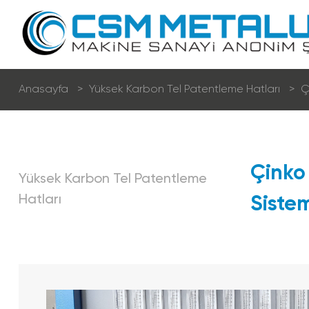
Anasayfa
Yüksek Karbon Tel Patentleme Hatları
Ç
Kuru Tel Çekme Hatları
Çi̇nk
Yüksek Karbon Tel Patentleme
Sulu Tel Çekme Hatları
Hatları
Si̇stem
Kaynak Teli̇ Üreti̇m Hatları
Nervürlü Çeli̇k Hasır Teli̇ Üreti̇m Hatları
Fi̇lmaşi̇n Fosfat Hatları