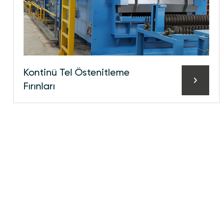
Konti̇nü Tel Östeni̇tleme
Fırınları