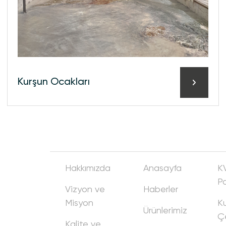
Kurşun Ocakları
Hakkımızda
Anasayfa
K
Po
Vizyon ve
Haberler
Misyon
Ku
Ürünlerimiz
Ç
Kalite ve