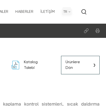
NLER
HABERLER
İLETIŞIM
TR
on
Politikamız
Katalog
Ürünlere
Talebi
Dön
ı
 kaplama kontrol sistemleri, sıcak daldırma