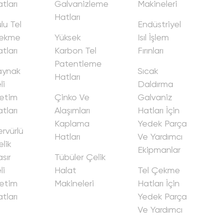
tları
Galvani̇zleme
Maki̇neleri̇
Hatları
lu Tel
Endüstri̇yel
ekme
Yüksek
Isıl İşlem
tları
Karbon Tel
Fırınları
Patentleme
aynak
Sıcak
Hatları
i̇
Daldırma
eti̇m
Çi̇nko Ve
Galvani̇z
tları
Alaşımları
Hatları İçi̇n
Kaplama
Yedek Parça
rvürlü
Hatları
Ve Yardımcı
li̇k
Eki̇pmanlar
sır
Tübüler Çeli̇k
i̇
Halat
Tel Çekme
eti̇m
Maki̇neleri̇
Hatları İçi̇n
tları
Yedek Parça
Ve Yardımcı