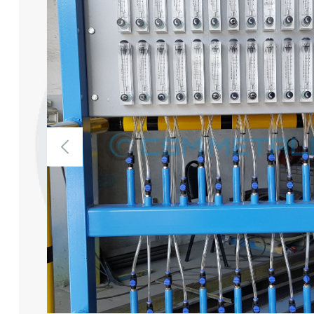
Sıcak Daldırma Tel Galvani̇zleme Hatları
Yüksek Karbon Tel Patentleme Hatları
Çinko Ve Alaşımları Kaplama Hatları
Tübüler Çelik Halat Makineleri
Planet Çelik Halat Makineleri
Tel Aktarma Makineleri
Endüstriyel Isıl İşlem Fırınları
Sıcak Daldırma Galvaniz Hatları İçin Yedek
Parça Ve Yardımcı Ekipmanlar
Tel Çekme Hatları İçin Yedek Parça Ve
Yardımcı Ekipmanlar