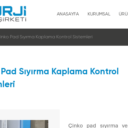
ANASAYFA
KURUMSAL
ÜRÜ
Hakkımızda
i̇nko Pad Sıyırma Kaplama Kontrol Si̇stemleri̇
Vizyon ve Misy
Kalite ve Çevre 
o Pad Sıyırma Kaplama Kontrol
Sertifikalar
leri̇
KVKK
İnsan Kaynaklar
Çinko pad sıyırma ve