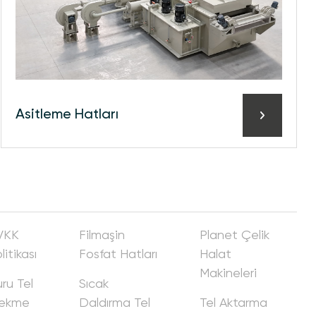
Asi̇tleme Hatları
VKK
Fi̇lmaşi̇n
Planet Çeli̇k
litikası
Fosfat Hatları
Halat
Maki̇neleri̇
ru Tel
Sıcak
ekme
Daldırma Tel
Tel Aktarma