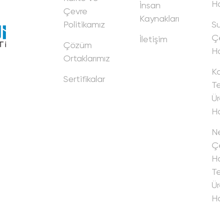
Ha
İnsan
Çevre
Kaynakları
Politikamız
Su
Ç
İletişim
Çözüm
Ha
Ortaklarımız
K
Sertifikalar
Tel
Ür
Ha
Ne
Çe
Ha
Tel
Ür
Ha